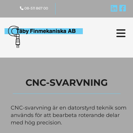


08-511 867 00

CNC-SVARVNING
CNC-svarvning är en datorstyrd teknik som
används för att bearbeta roterande delar
med hög precision.