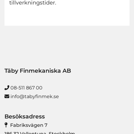
tillverkningstider.
Täby Finmekaniska AB
08-511 867 00

info@tabyfinmek.se

Besöksadress

Fabriksvägen 7
186 32 Vallentuna, Stockholm