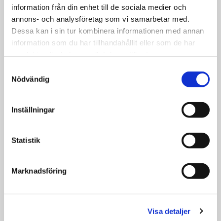
av material, spänns fast i svarvens chuck och
information från din enhet till de sociala medier och
roterar runt sin axel. Ett skärverktyg, monterat
annons- och analysföretag som vi samarbetar med.
Dessa kan i sin tur kombinera informationen med annan
på ett rörligt stöd, rör sig längs arbetsstycket
information som du har tillhandahållit eller som de har
och avlägsnar material för att forma
samlat in när du har använt deras tjänster.
arbetsstycket till den önskade dimensionen
Samtyckesval
och formen.
Nödvändig
Inställningar
FÖRDELAR
Statistik
Marknadsföring
1
Hög precision
Visa detaljer