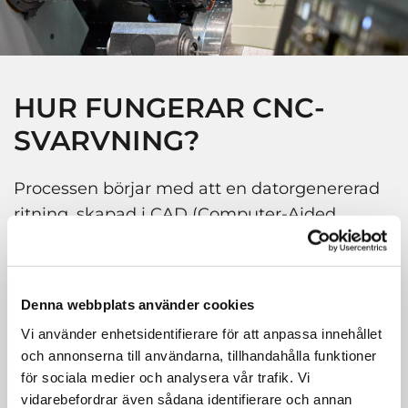
HUR FUNGERAR CNC-
SVARVNING?
Processen börjar med att en datorgenererad
ritning, skapad i CAD (Computer-Aided
Design) programvara, omvandlas till ett CNC-
program. Detta program innehåller
detaljerade instruktioner om svarvens
Denna webbplats använder cookies
rörelser, skärverktygets position, och
Vi använder enhetsidentifierare för att anpassa innehållet
hastigheten på rotationen.
och annonserna till användarna, tillhandahålla funktioner
för sociala medier och analysera vår trafik. Vi
Arbetsstycket, oftast en stång eller ett block
vidarebefordrar även sådana identifierare och annan