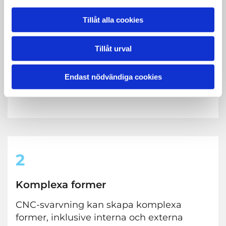
CNC-svarvning erbjuder en mycket hög
grad av precision, vilket är kritiskt för
Tillåt alla cookies
tillverkning av delar som måste ha exakta
dimensioner och släta ytor. Datorstyrda
Tillåt urval
rörelser säkerställer att varje producerad
del är identisk med ritningen.
Endast nödvändiga cookies
2
Komplexa former
CNC-svarvning kan skapa komplexa
former, inklusive interna och externa