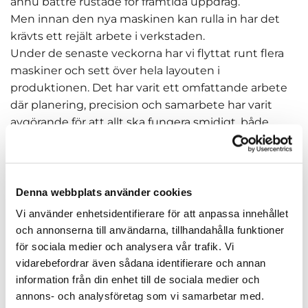
ännu bättre rustade för framtida uppdrag.
Men innan den nya maskinen kan rulla in har det
krävts ett rejält arbete i verkstaden.
Under de senaste veckorna har vi flyttat runt flera
maskiner och sett över hela layouten i
produktionen. Det har varit ett omfattande arbete
där planering, precision och samarbete har varit
avgörande för att allt ska fungera smidigt, både
under omställningen och framåt.
Vid flytten av maskinerna har vi tagit hjälp av
Dynamate AB, som har bistått med sin expertis och
säkerställt att arbetet genomförts tryggt och
Denna webbplats använder cookies
effektivt.
Vi använder enhetsidentifierare för att anpassa innehållet
Parallellt med detta har TLAB ansvarat för elarbetet i
och annonserna till användarna, tillhandahålla funktioner
samband med omstruktureringen. Anpassningar
för sociala medier och analysera vår trafik. Vi
och nyinstallationer har genomförts för att möta
vidarebefordrar även sådana identifierare och annan
kraven från den nya maskinen och säkerställa en
information från din enhet till de sociala medier och
driftsäker och framtidssäkrad lösning.
annons- och analysföretag som vi samarbetar med.