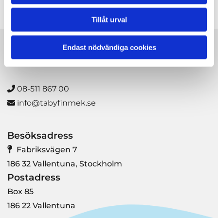
Tillåt urval
Endast nödvändiga cookies
Täby Finmekaniska AB
08-511 867 00

info@tabyfinmek.se

Besöksadress

Fabriksvägen 7
186 32 Vallentuna, Stockholm
Postadress
Box 85
186 22 Vallentuna